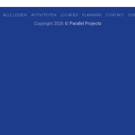
ALLE LESSEN
ACTIVITEITEN
LOCATIES
PLANNING
CONTACT
OV
Copyright 2026 ©
Parallel Projects